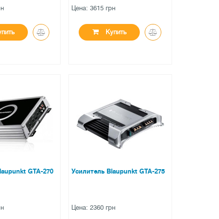
рн
Цена: 3615 грн
пить
Купить
●
личии
нет в наличии
вов
0 отзывов
laupunkt GTA-270
Усилитель Blaupunkt GTA-275
рн
Цена: 2360 грн