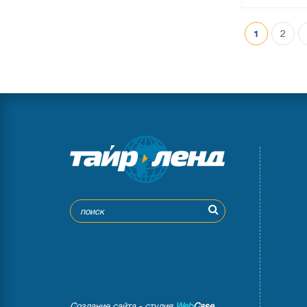
1
2
●
нет в нал
0 отзыв
Создание сайта - студия
Web
Case