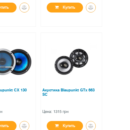
пить
Купить
●
личии
нет в наличии
вов
0 отзывов
aupunkt CX 130
Акустика Blaupunkt GTx 663
SC
рн
Цена: 1315 грн
пить
Купить