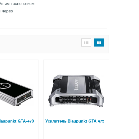
ейшим технологиям
м через
laupunkt GTA-470
Усилитель Blaupunkt GTA 475