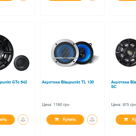
●
●
ичии
нет в наличии
нет в на
ов
0 отзывов
0 отзы
punkt GTc 542
Акустика Blaupunkt TL 130
Акустика Bl
SC
н
Цена: 1160 грн
Цена: 875 гр
ить
Купить
Ку