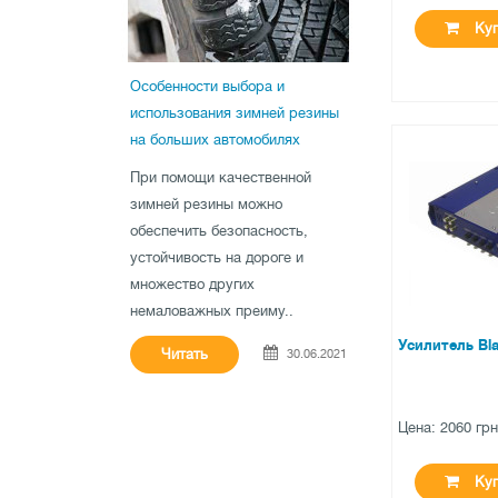
Куп
Особенности выбора и
использования зимней резины
на больших автомобилях
●
нет в нал
При помощи качественной
0 отзыв
зимней резины можно
обеспечить безопасность,
устойчивость на дороге и
множество других
немаловажных преиму..
Усилитель Bl
Читать
30.06.2021
Цена: 2060 гр
Куп