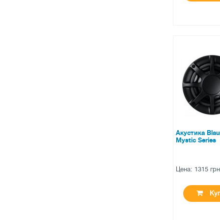
●
нет в нал
0 отзыв
Акустика Blau
Mystic Series
Цена: 1315 гр
Куп