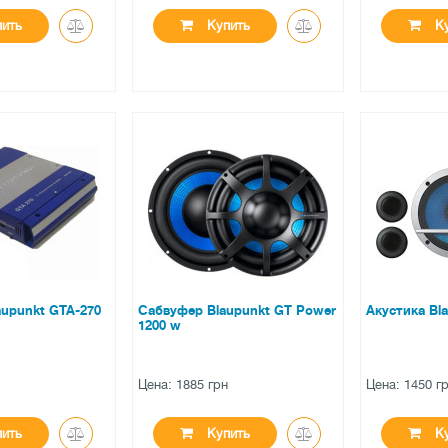
ить
Купить
Ку
●
●
ичии
нет в наличии
нет в на
ов
0 отзывов
0 отзы
aupunkt GTA-270
Сабвуфер Blaupunkt GT Power
Акустика Bl
1200 w
н
Цена: 1885 грн
Цена: 1450 г
ить
Купить
Ку