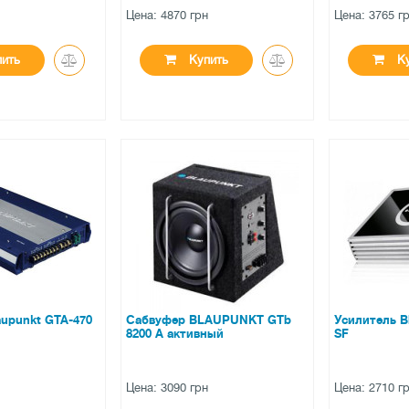
н
Цена: 4870 грн
Цена: 3765 г
ить
Купить
Ку
●
●
ичии
нет в наличии
нет в на
ов
0 отзывов
0 отзы
aupunkt GTA-470
Сабвуфер BLAUPUNKT GTb
Усилитель B
8200 A активный
SF
н
Цена: 3090 грн
Цена: 2710 г