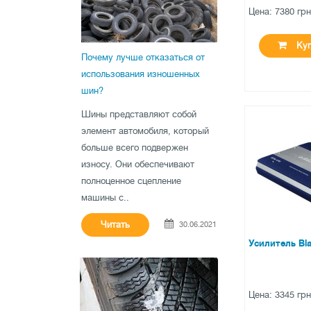
Цена: 7380 гр
Куп
Почему лучше отказаться от
использования изношенных
шин?
Шины представляют собой
●
нет в нал
элемент автомобиля, который
больше всего подвержен
0 отзыв
износу. Они обеспечивают
полноценное сцепление
машины с..
Читать
30.06.2021
Усилитель Bl
Цена: 3345 гр