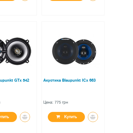
●
личии
нет в наличии
вов
0 отзывов
aupunkt GTx 542
Акустика Blaupunkt ICx 663
н
Цена: 775 грн
пить
Купить