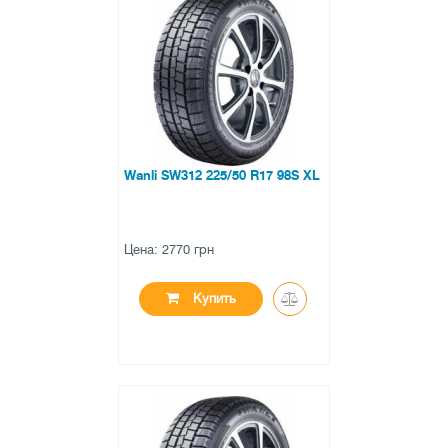
●
в наличии
0 отзывов
Wanli SW312 225/50 R17 98S XL
Цена: 2770 грн
Купить
●
в наличии