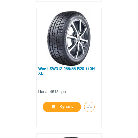
●
в наличии
0 отзывов
Wanli SW312 255/55 R20 110H
XL
Цена: 4515 грн
Купить