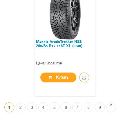
0 отзывов
Maxxis ArcticTrekker NS3
265/65 R17 116T XL (шип)
Цена: 3550 грн
Купить
1
2
3
4
5
6
7
8
9
●
нет в наличии
0 отзывов