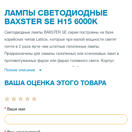
ЛАМПЫ СВЕТОДИОДНЫЕ
BAXSTER SE H15 6000K
Светодиодные лампы BAXSTER SE серии построены на базе
корейских чипов Lattice, которые при малой мощности светят
почти в 2 раза ярче чем штатные галогенные лампы.
Предназначены для замены галогенных или ксеноновых ламп в
противотуманных фарах или фарах головного света. Корпус
выполнен из аллюминиевого сплава. Соблюдены все стандарты для
Полное описание
установки в посадочное место фары, выдержан фокус и свето-
ВАША ОЦЕНКА ЭТОГО ТОВАРА
теневая граница свечения.
Главная особенность данных ламп - не большая температура
нагрева корпуса лампы, что позволило сделать лампу максимально
наближенной по размеру к обычной галогенной лампе путем
Ваше имя
уменьшения радиатора. Данные лампы без проблем становятся в
любую фару вместо штатных ламп без каких-либо доработок.
Характеристики ламп: