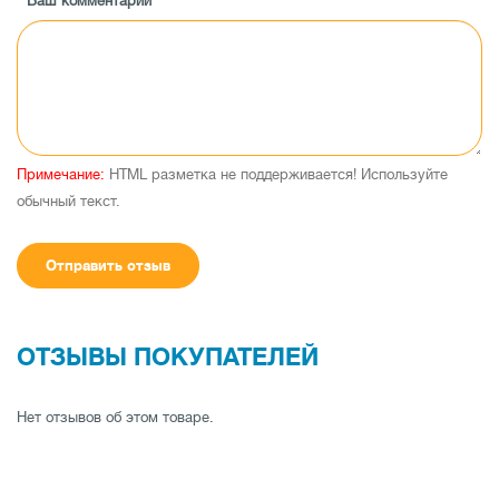
Ваш комментарий
Цоколь: Н15
Мощность: 26 Watt
Световой поток: 2600 Lumen
Световая температура: 6000 Kelvin
Рабочее напряжение: 8 - 32V
Водонепроницаемость: IP68
Примечание:
HTML разметка не поддерживается! Используйте
Материал корпуса: аллюминиевый сплав
обычный текст.
Рабочая температура: -40C - +85C
Чип (Диод): Lattice (Корея)
Отправить отзыв
Срок службы: 20000 часов
Гарантия: 12 месяцев
Комплектация:
ОТЗЫВЫ ПОКУПАТЕЛЕЙ
Лампа светодиодная - 2 шт
Коробка
Нет отзывов об этом товаре.