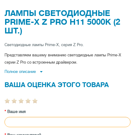
ЛАМПЫ СВЕТОДИОДНЫЕ
PRIME-X Z PRO H11 5000К (2
ШТ.)
Светодиодные лампы Prime-X, серия Z Pro.
Представляем вашему вниманию светодиодные лампы Prime-X
серии Z Pro со встроенным драйвером.
Полное описание
Особенностью данных ламп является их размер:
Благодаря встроенному драйверу, лампы серии Z Pro могут быть
ВАША ОЦЕНКА ЭТОГО ТОВАРА
установлены внутри любой фары, независимо от размера самой
фары. Лампу можно расположить в фаре и закрыть крышкой
фары. Именно такая установка гарантирует 100% влагозащиту
лампы и драйвера.
Ваше имя
Простая конструкция лампы и ее размер даст возможность
самостоятельно установить комплект на автомобиль. Все что