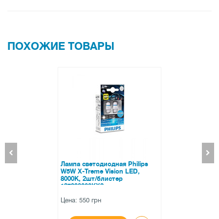
Розжиг лампы Prime-X Z Pro составляет около 0,1 секунды
(моментально).
Для избежания каких-либо радио помех на лампах установлен EMC
ПОХОЖИЕ ТОВАРЫ
фильтр.
Характеристики:
встроенный драйвер
рабочее напряжение 12-24 Вольт
потребляемая мощность — 28 Ватт
тип диодов — оригинальные Philips ZES
EMC фильтр (устранение помех на радио)
влагозащита — IP 67
материал корпуса — алюминий
Лампа светодиодная Philips
цветовая температура — 5000 К
W5W X-Treme Vision LED,
8000K, 2шт/блистер
система охлаждения — кулер
127998000KX2
гарантия — 2 года
Цена: 550 грн