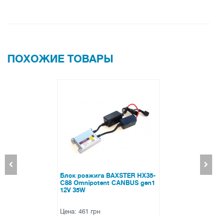
Инструкция по установке
Коробка
ПОХОЖИЕ ТОВАРЫ
-
Лампы светодиодные ALed R
1
H7 6000K Y07C 30W
Skoda/VW/Opel (2шт)
Цена: 21990 грн