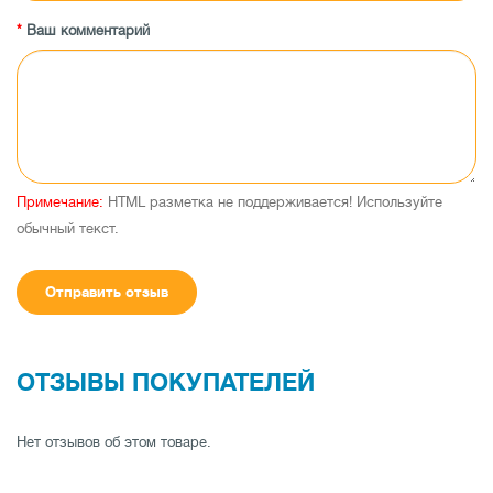
света. Корпус выполнен из сплава стандарта Aviation aluminum
6063. Соблюдены все стандарты для установки в посадочное место
Ваш комментарий
фары, выдержан фокус и свето-теневая граница свечения.
Характеристики ламп:
Цоколь: Н27
Мощность: 25 Watt /45 Watt в импульсном режиме
Световой поток: 4000 Lumen
Примечание:
HTML разметка не поддерживается! Используйте
Световая температура: 5000 Kelvin
обычный текст.
Рабочее напряжение: 9 - 16V
Водонепроницаемость: IP68
Материал корпуса: керамоалюминий класса 6063
Отправить отзыв
Рабочая температура: -40C - +80C
Чип (Диод): Phillips ZES
Срок службы: 30000 часов
ОТЗЫВЫ ПОКУПАТЕЛЕЙ
Гарантия: 12 месяцев
Комплектация:
Нет отзывов об этом товаре.
Лампа светодиодная - 2 шт