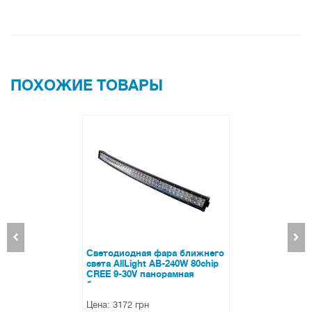
ПОХОЖИЕ ТОВАРЫ
ая фара ближнего
Переходник
ht AB-240W 80chip
для ламп Hy
 панорамная
рн
Цена: 55 грн