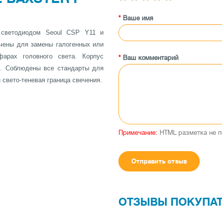
Ваше имя
 светодиодом Seoul CSP Y11 и
чены для замены галогенных или
арах головного света. Корпус
Ваш комментарий
63. Соблюдены все стандарты для
свето-теневая граница свечения.
пы (обманка), которая эмулирует
щитке приборов. Данная система
ского и Американского рынка (VW
Примечание:
HTML разметка не п
Отправить отзыв
ОТЗЫВЫ ПОКУПА