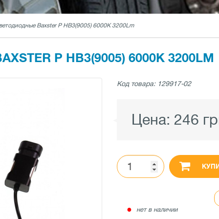
ветодиодные Baxster P HB3(9005) 6000K 3200Lm
STER P HB3(9005) 6000K 3200LM
Код товара: 129917-02
Цена:
246 гр
КУП
●
нет в наличии