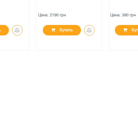
AllLight D-
combo 9-30
Цена: 390 грн
Цена: 2383 г
ть
Купить
К