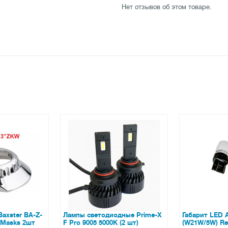
Нет отзывов об этом товаре.
63
одные Prime-X
Габарит LED ALed 7443
Светодиодн
K (2 шт)
(W21W/5W) Red (2шт)
комбиниров