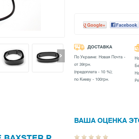
Google+
Facebook
ДОСТАВКА
По Украине: Новая Почта -
Н
от 39грн.
Бе
(предоплата - 10 %);
Н
по Киеву - 100грн.
Pr
ВАША ОЦЕНКА ЭТ
 BAXSTER P