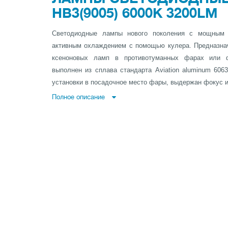
HB3(9005) 6000K 3200LM
Светодиодные лампы нового поколения с мощным
активным охлаждением с помощью кулера. Предназна
ксеноновых ламп в противотуманных фарах или ф
выполнен из сплава стандарта Aviation aluminum 60
установки в посадочное место фары, выдержан фокус и 
Полное описание
Оборудованы системой обхода контроля сгоревшей лам
работу оригинальной лампы и не выдает ошибок на 
работает с практически всеми автомобилями Европей
group, GM group, Chrysler, Ford и др.)
Характеристики ламп:
Цоколь: HB3(9005)
Мощность: 21 Watt
Световой поток: 3200 Lumen
Световая температура: 6000 Kelvin