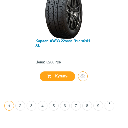
0 отзывов
Kapsen AW33 225/55 R17 101H
XL
Цена: 3288 грн
Купить
1
2
3
4
5
6
7
8
9
●
в наличии
0 отзывов