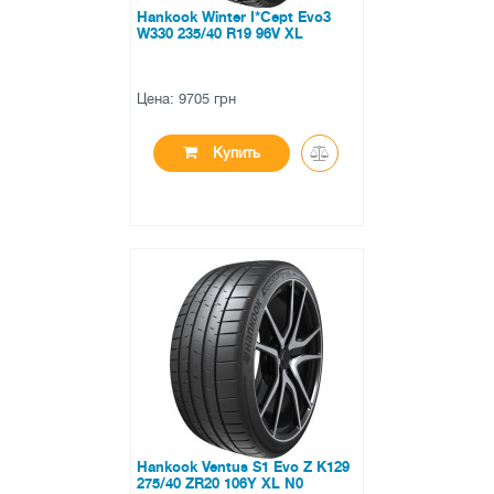
Hankook Winter I*Cept Evo3
W330 235/40 R19 96V XL
Цена: 9705 грн
Купить
●
в наличии
0 отзывов
Hankook Ventus S1 Evo Z K129
275/40 ZR20 106Y XL N0