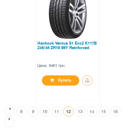
0 отзывов
Hankook Ventus S1 Evo2 K117B
245/45 ZR19 98Y Reinforced
Цена: 9461 грн
Купить
8
9
10
11
12
13
14
15
16
●
в наличии
0 отзывов