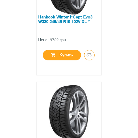
Hankook Winter I*Cept Evo3
W330 245/45 R19 102V XL *
Цена: 9722 грн
Купить
●
в наличии
0 отзывов