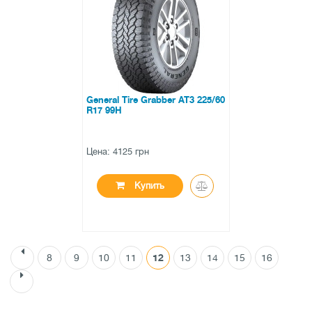
0 отзывов
General Tire Grabber AT3 225/60
R17 99H
Цена: 4125 грн
Купить
8
9
10
11
12
13
14
15
16
●
нет в наличии
0 отзывов