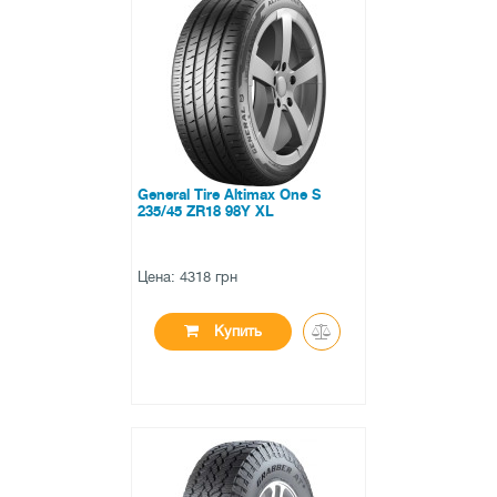
●
нет в наличии
0 отзывов
General Tire Altimax One S
235/45 ZR18 98Y XL
Цена: 4318 грн
Купить
●
нет в наличии