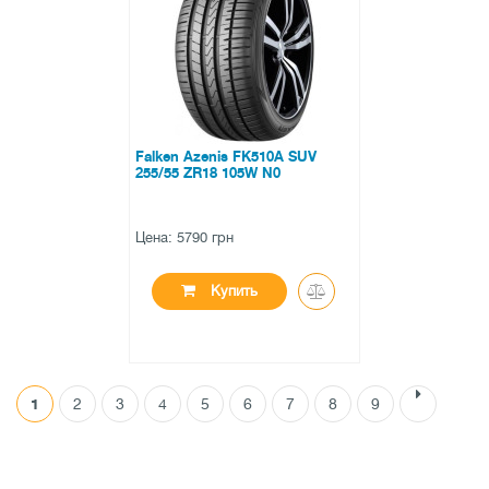
0 отзывов
Falken Azenis FK510A SUV
255/55 ZR18 105W N0
Цена: 5790 грн
Купить
1
2
3
4
5
6
7
8
9
●
в наличии
0 отзывов