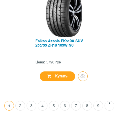
0 отзывов
Falken Azenis FK510A SUV
255/55 ZR18 105W N0
Цена: 5790 грн
Купить
1
2
3
4
5
6
7
8
9
●
в наличии
0 отзывов