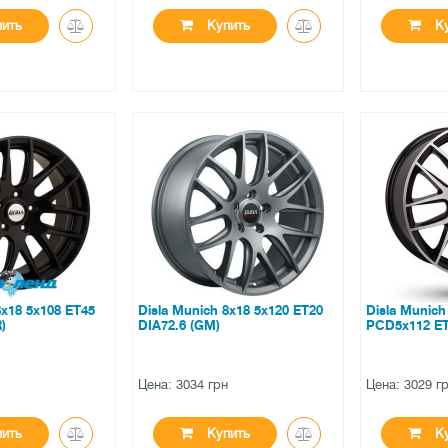
ить
Купить
Ку
●
●
ичии
нет в наличии
нет в на
ов
0 отзывов
0 отзы
8x18 5x108 ET45
Disla Munich 8x18 5x120 ET20
Disla Munich
)
DIA72.6 (GM)
PCD5x112 ET
н
Цена: 3034 грн
Цена: 3029 г
ить
Купить
Ку