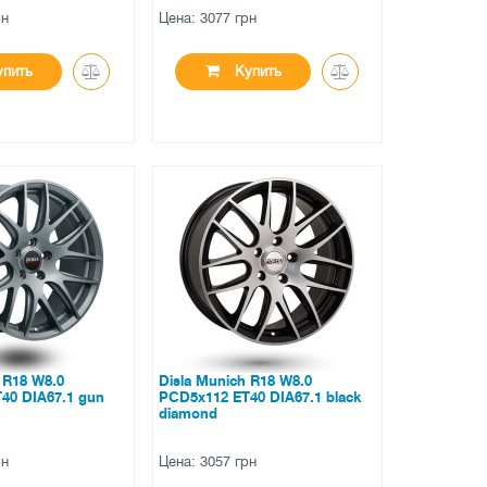
рн
Цена: 3077 грн
пить
Купить
●
личии
нет в наличии
вов
0 отзывов
 R18 W8.0
Disla Munich R18 W8.0
40 DIA67.1 gun
PCD5x112 ET40 DIA67.1 black
diamond
рн
Цена: 3057 грн