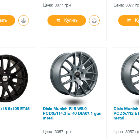
н
Цена: 3077 грн
Цена: 3077 г
ить
Купить
Ку
●
●
ичии
нет в наличии
нет в на
ов
0 отзывов
0 отзы
8x18 5x108 ET45
Disla Munich R18 W8.0
Disla Munich
PCD5x114.3 ET40 DIA67.1 gun
PCD5x112 ET
metal
metal
н
Цена: 3057 грн
Цена: 3057 г