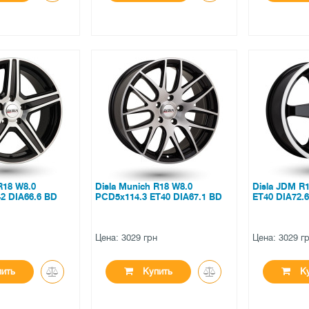
●
●
ичии
нет в наличии
нет в на
ов
0 отзывов
0 отзы
 R18 W8.0
Disla Munich R18 W8.0
Disla JDM R
2 DIA66.6 BD
PCD5x114.3 ET40 DIA67.1 BD
ET40 DIA72.
н
Цена: 3029 грн
Цена: 3029 г
ить
Купить
Ку