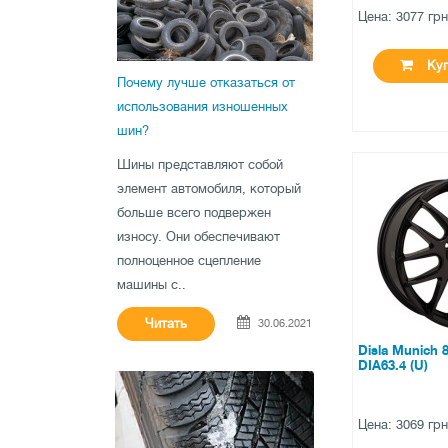
Цена: 3077 гр
Куп
Почему лучше отказаться от
использования изношенных
шин?
Шины представляют собой
●
нет в нал
элемент автомобиля, который
больше всего подвержен
0 отзыв
износу. Они обеспечивают
полноценное сцепление
машины с..
Читать
30.06.2021
Disla Munich 
DIA63.4 (U)
Цена: 3069 гр