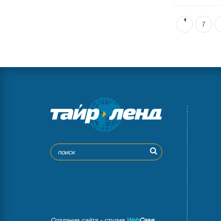
7
●
нет в нал
0 отзыв
Создание сайта - студия
Web
Case