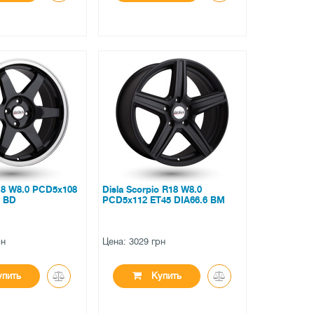
●
личии
нет в наличии
вов
0 отзывов
18 W8.0 PCD5x108
Disla Scorpio R18 W8.0
6 BD
PCD5x112 ET45 DIA66.6 BM
рн
Цена: 3029 грн
пить
Купить