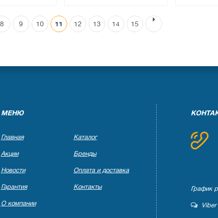
8
9
10
11
12
13
14
15
●
●
ичии
нет в наличии
нет в на
ов
0 отзывов
0 отзы
МЕНЮ
КОНТА
Главная
Каталог
Акции
Бренды
Новости
Оплата и доставка
Гарантия
Контакты
График ра
О компании
Viber