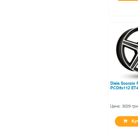
●
нет в нал
0 отзыв
Disla Scorpio
PCD5x112 ET4
Цена: 3029 гр
Куп