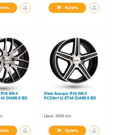
пить
Купить
●
личии
нет в наличии
вов
0 отзывов
 R18 W8.0
Disla Scorpio R18 W8.0
40 DIA66.6 BD
PCD5x112 ET45 DIA66.6 BD
рн
Цена: 3029 грн
пить
Купить