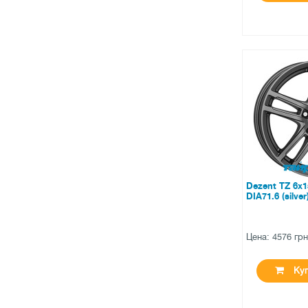
●
нет в нал
0 отзыв
Dezent TZ 6x1
DIA71.6 (silver
Цена: 4576 гр
Куп