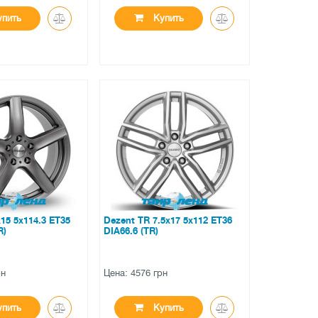
пить
Купить
●
личии
нет в наличии
вов
0 отзывов
15 5x114.3 ET35
Dezent TR 7.5x17 5x112 ET36
R)
DIA66.6 (TR)
рн
Цена: 4576 грн
пить
Купить