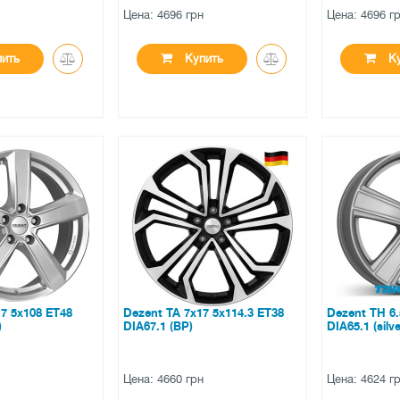
н
Цена: 4696 грн
Цена: 4696 г
ить
Купить
Ку
●
●
ичии
нет в наличии
нет в на
ов
0 отзывов
0 отзы
7 5x108 ET48
Dezent TA 7x17 5x114.3 ET38
Dezent TH 6.
)
DIA67.1 (BP)
DIA65.1 (silve
н
Цена: 4660 грн
Цена: 4624 г