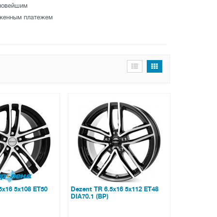
 новейшим
оженным платежем
5x16 5x108 ET50
Dezent TR 6.5x16 5x112 ET48
DIA70.1 (BP)