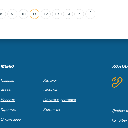
8
9
10
11
12
13
14
15
●
●
ичии
нет в наличии
нет в на
ов
0 отзывов
0 отзы
МЕНЮ
КОНТА
Главная
Каталог
Акции
Бренды
Новости
Оплата и доставка
Гарантия
Контакты
График ра
О компании
Viber