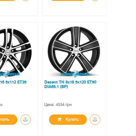
●
личии
нет в наличии
вов
0 отзывов
16 5x112 ET35
Dezent TH 8x18 5x120 ET50
DIA65.1 (BP)
рн
Цена: 4534 грн
пить
Купить