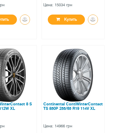
грн
Цена: 15034 грн
пить
Купить
●
ии
в наличии
вов
0 отзывов
WinterContact 8 S
Continental ContiWinterContact
 112W XL
TS 850P 255/65 R19 114V XL
грн
Цена: 14966 грн