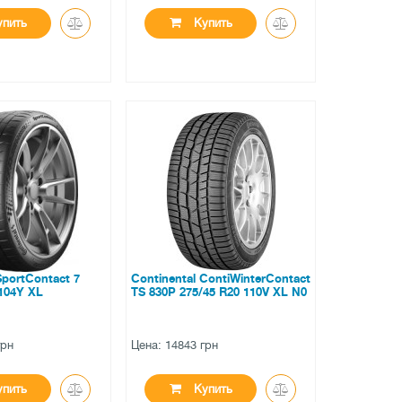
пить
Купить
●
ии
в наличии
вов
0 отзывов
SportContact 7
Continental ContiWinterContact
 104Y XL
TS 830P 275/45 R20 110V XL N0
грн
Цена: 14843 грн
пить
Купить