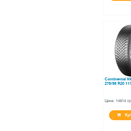
●
в наличи
0 отзыв
Continental V
275/55 R20 11
Цена: 14814 г
Куп