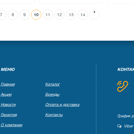
7
8
9
10
11
12
13
14
●
●
и
в наличии
в налич
ов
0 отзывов
0 отзы
МЕНЮ
КОНТА
Главная
Каталог
Акции
Бренды
Новости
Оплата и доставка
Гарантия
Контакты
График ра
О компании
Viber