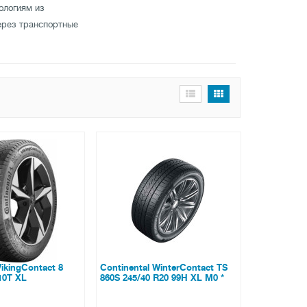
ологиям из
ерез транспортные
VikingContact 8
Continental WinterContact TS
10T XL
860S 245/40 R20 99H XL M0 *