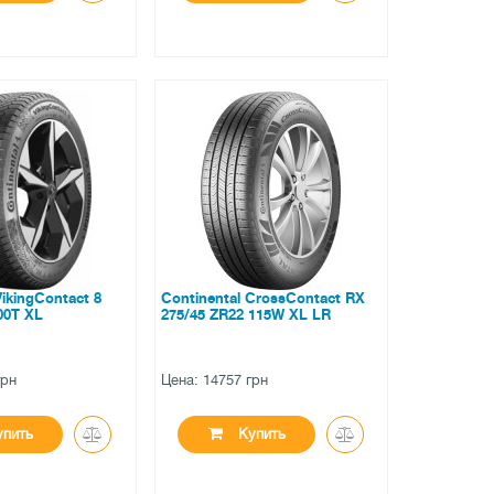
●
ии
в наличии
вов
0 отзывов
VikingContact 8
Continental CrossContact RX
00T XL
275/45 ZR22 115W XL LR
грн
Цена: 14757 грн
пить
Купить