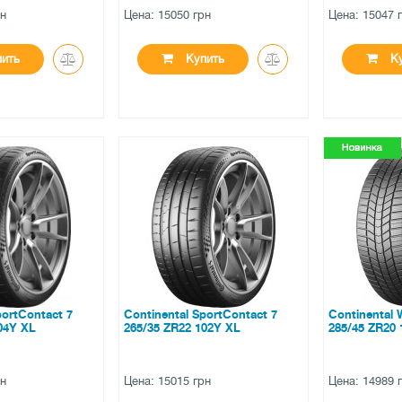
рн
Цена: 15050 грн
Цена: 15047 
ить
Купить
Ку
●
●
и
в наличии
в налич
ов
0 отзывов
0 отзы
portContact 7
Continental SportContact 7
Continental 
04Y XL
265/35 ZR22 102Y XL
285/45 ZR20
рн
Цена: 15015 грн
Цена: 14989 