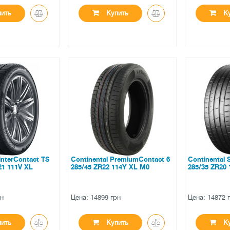
ить
Купить
Ку
●
●
и
в наличии
в налич
ов
0 отзывов
0 отзы
interContact TS
Continental PremiumContact 6
Continental 
21 111V XL
285/45 ZR22 114Y XL M0
285/35 ZR20
рн
Цена: 14899 грн
Цена: 14872 
ить
Купить
Ку