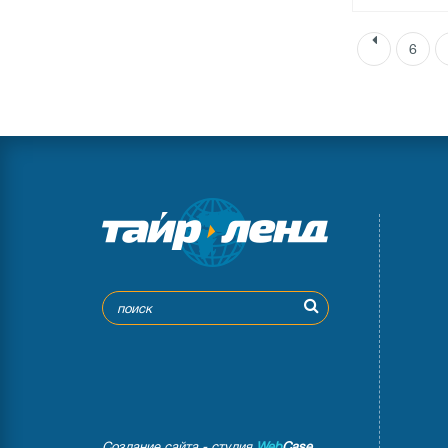
6
●
в наличи
0 отзыв
Создание сайта - студия
Web
Case