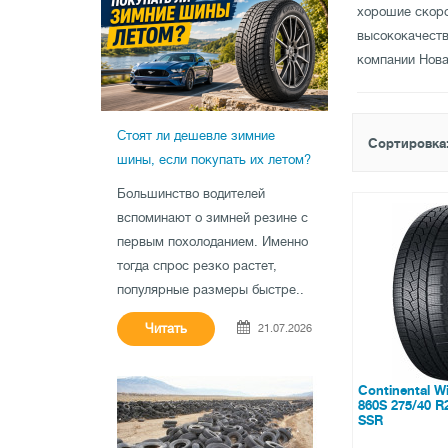
хорошие скоро
высококачест
компании Нова
Стоят ли дешевле зимние
Сортировка
шины, если покупать их летом?
Большинство водителей
вспоминают о зимней резине с
первым похолоданием. Именно
тогда спрос резко растет,
популярные размеры быстре..
Читать
21.07.2026
Continental W
860S 275/40 R
SSR