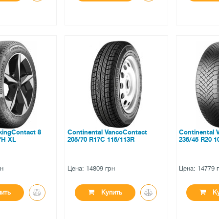
●
●
и
в наличии
в налич
ов
0 отзывов
0 отзы
ikingContact 8
Continental VancoContact
Continental 
7H XL
205/70 R17C 115/113R
235/45 R20 1
рн
Цена: 14809 грн
Цена: 14779 
ить
Купить
Ку