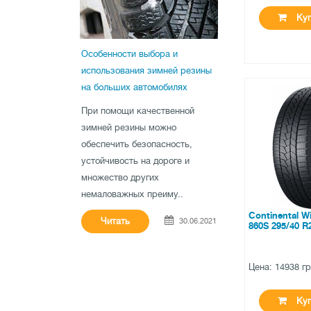
Куп
Особенности выбора и
использования зимней резины
на больших автомобилях
●
в наличи
При помощи качественной
0 отзыв
зимней резины можно
обеспечить безопасность,
устойчивость на дороге и
множество других
немаловажных преиму..
Continental W
Читать
30.06.2021
860S 295/40 R
Цена: 14938 г
Куп