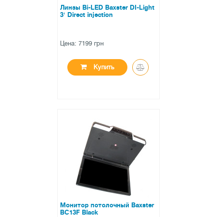
Линзы Bi-LED Baxster DI-Light
3' Direct injection
Цена: 7199 грн
Купить
●
нет в наличии
0 отзывов
Монитор потолочный Baxster
BC13F Black