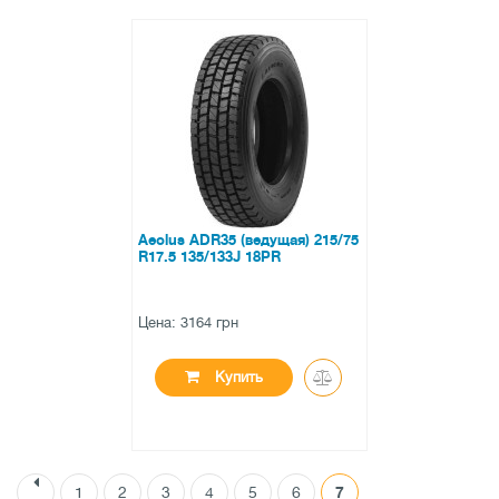
●
нет в наличии
0 отзывов
Aeolus ADR35 (ведущая) 215/75
R17.5 135/133J 18PR
Цена: 3164 грн
Купить
1
2
3
4
5
6
7