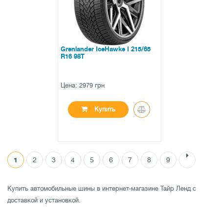
Grenlander IceHawke I 215/65
R16 98T
Цена: 2979 грн
Купить
1
2
3
4
5
6
7
8
9
●
есть в наличии
0 отзывов
Купить автомобильные шины в интернет-магазине Тайр Ленд с
доставкой и установкой.