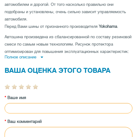
автомобилем и дорогой. От того насколько правильно они
подобраны и установлены, очень сильно зависит управляемость
автомобиля.
Перед Вами шины от признанного производителя
Yokohama
.
Автошина произведена из сбалансированной по составу резиновой
смеси по самым новым технологиям. Рисунок протектора
оптимизирован для повышения эксплуатационных характеристик:
Полное описание
направленная
шина имеет высокое сопротивление
аквапланированию,
ненаправленная шина
- низкий уровень шума и
ВАША ОЦЕНКА ЭТОГО ТОВАРА
отличные показатели устойчивости на дороге по прямой и
асимметричная шина
совмещает как отличную управляемость на
мокрой, так и на сухой дороге.
Ваше имя
Автошина имеет высокую износоустойчивость, а также
протестирована производителем на максимальные показатели
нагрузки и скорости.
Заказывайте автошины Yokohama Ice Guard iG60 245/40 R19 98Q XL
Ваш комментарий
по низкой цене в магазине tireland.com.ua.