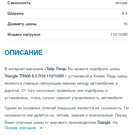
Сезонность
летние
Ширина
6.5
Диаметр шины
16
Индекс нагрузки
110/105M
ОПИСАНИЕ
В интернет-магазине
«Тайр Ленд»
Вы можете подобрать шины
Triangle TRA06 6.5 R16 110/105M
с установкой в Киеве. Ведь шины
являются главным связующим звеном между автомобилем и
дорогой. От того насколько правильно они подобраны и
установлены, очень сильно зависит управляемость автомобиля.
Одним из основных отличий покрышек является их сезонность. По
сезонности они делятся на: летние, зимние и всесезонные. Перед
Вами отличные шины от мирового производителя
Triangle
. На
Полное описание
нашем сайте Вы можете выбрать шины, предназначенные для