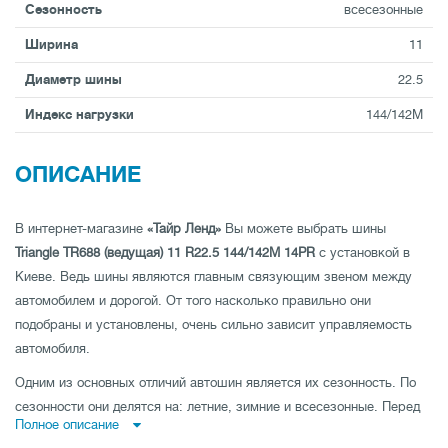
Сезонность
всесезонные
Ширина
11
Диаметр шины
22.5
Индекс нагрузки
144/142M
ОПИСАНИЕ
В интернет-магазине
«Тайр Ленд»
Вы можете выбрать шины
Triangle TR688 (ведущая) 11 R22.5 144/142M 14PR
с установкой в
Киеве. Ведь шины являются главным связующим звеном между
автомобилем и дорогой. От того насколько правильно они
подобраны и установлены, очень сильно зависит управляемость
автомобиля.
Одним из основных отличий автошин является их сезонность. По
сезонности они делятся на: летние, зимние и всесезонные. Перед
Полное описание
Вами хорошие шины от лидирующего бренда
Triangle
. На нашем