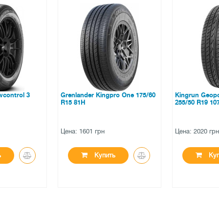
gpro One 175/60
Kingrun Geopower K3000
Ovation VI-
255/50 R19 107V XL
Цена: 2020 грн
Цена: 1297 
ть
Купить
К