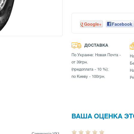
Google+
Facebook
ДОСТАВКА
По Украине: Новая Почта -
Н
от 39грн.
Бе
(предоплата - 10 %);
Н
по Киеву - 100грн.
Pr
ВАША ОЦЕНКА ЭТ
Commercio VX1