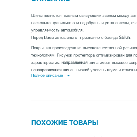
Шины являются главным связующим звеном между авто
насколько правильно они подобраны и установлены, оч
управляемость автомобиля.
Перед Вами автошины от признанного бренда
Sailun
.
Покрышка произведена из высококачественной резино
технологиям. Рисунок протектора оптимизирован для 
характеристик:
направленная
шина имеет высокое сопр
ненаправленная шина
- низкий уровень шума и отличны
Полное описание
дороге по прямой и
асимметричная шина
совмещает как
мокрой, так и на сухой дороге.
Покрышка имеет высокую износоустойчивость, а также
на максимальные показатели нагрузки и скорости.
Заказывайте шины Sailun Commercio VX1 225/70 R15C 1
магазине tireland.com.ua.
ПОХОЖИЕ ТОВАРЫ