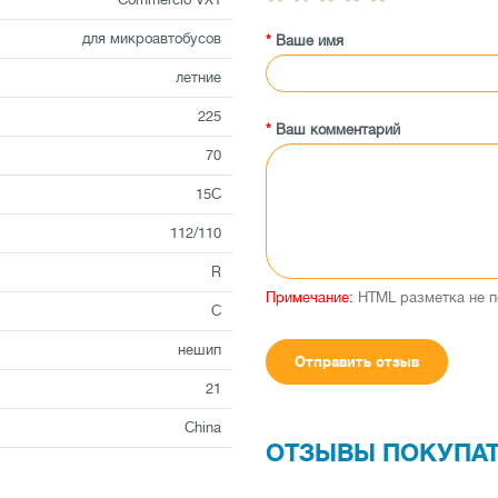
для микроавтобусов
Ваше имя
летние
225
Ваш комментарий
70
15C
112/110
R
Примечание:
HTML разметка не п
C
нешип
Отправить отзыв
21
China
ОТЗЫВЫ ПОКУПА