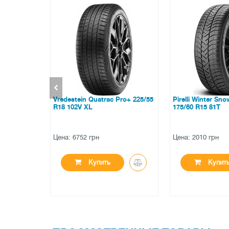
c Pro+ 225/55
Pirelli Winter Snowcontrol 3
Grenlander Kin
175/60 R15 81T
R15 81H
Цена: 2010 грн
Цена: 1601 грн
Купить
Купи