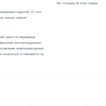
Нет отзывов об этом товаре.
мобилем и дорогой. От того
ень сильно зависит
вой смеси по передовым
повышения эксплуатационных
отивление аквапланированию,
е показатели устойчивости на
 отличную управляемость на
 протестирована производителем
12/110R по невысокой цене в