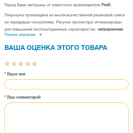
Перед Вами автошины от известного производителя
Pirelli
.
Покрышка произведена из высококачественной резиновой смеси
по передовым технологиям. Рисунок протектора оптимизирован
для повышения эксплуатационных характеристик:
направленная
Полное описание
шина имеет высокое сопротивление аквапланированию,
ненаправленная шина
- низкий уровень шума и отличные
ВАША ОЦЕНКА ЭТОГО ТОВАРА
показатели устойчивости на дороге по прямой и
асимметричная
шина
совмещает как отличную управляемость на мокрой, так и на
сухой дороге.
Ваше имя
Покрышка имеет высокую износоустойчивость, а также
протестирована производителем на максимальные показатели
нагрузки и скорости.
Заказывайте покрышки Pirelli Scorpion Zero 275/50 R20 113V XL M0
Ваш комментарий
по выгодной цене в магазине tireland.com.ua.