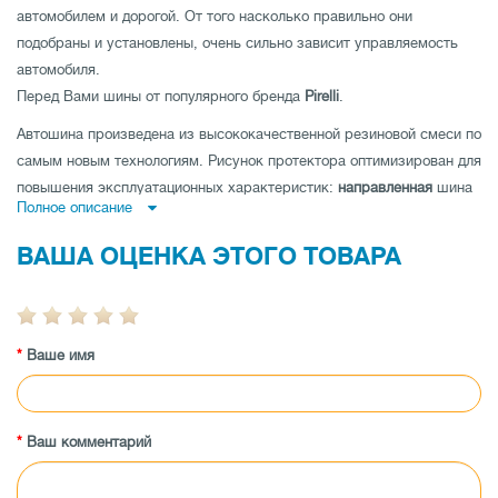
автомобилем и дорогой. От того насколько правильно они
подобраны и установлены, очень сильно зависит управляемость
автомобиля.
Перед Вами шины от популярного бренда
Pirelli
.
Автошина произведена из высококачественной резиновой смеси по
самым новым технологиям. Рисунок протектора оптимизирован для
повышения эксплуатационных характеристик:
направленная
шина
Полное описание
имеет высокое сопротивление аквапланированию,
ненаправленная
шина
- низкий уровень шума и отличные показатели устойчивости
ВАША ОЦЕНКА ЭТОГО ТОВАРА
на дороге по прямой и
асимметричная шина
совмещает как
отличную управляемость на мокрой, так и на сухой дороге.
Автошина имеет высокую износоустойчивость, а также
Ваше имя
протестирована производителем на максимальные показатели
нагрузки и скорости.
Заказывайте шины Pirelli Ice Zero 2 205/60 R16 96T XL (шип) по
лучшей цене в магазине tireland.com.ua.
Ваш комментарий