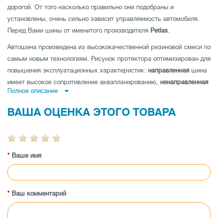
дорогой. От того насколько правильно они подобраны и
установлены, очень сильно зависит управляемость автомобиля.
Перед Вами шины от именитого производителя
Petlas
.
Автошина произведена из высококачественной резиновой смеси по
самым новым технологиям. Рисунок протектора оптимизирован для
повышения эксплуатационных характеристик:
направленная
шина
имеет высокое сопротивление аквапланированию,
ненаправленная
Полное описание
шина
- низкий уровень шума и отличные показатели устойчивости
на дороге по прямой и
асимметричная шина
совмещает как
ВАША ОЦЕНКА ЭТОГО ТОВАРА
отличную управляемость на мокрой, так и на сухой дороге.
Автошина имеет высокую износоустойчивость, а также
протестирована производителем на максимальные показатели
Ваше имя
нагрузки и скорости.
Заказывайте покрышки Petlas Fullpower PT835 205/75 R16C
110/108R * по лучшей цене в магазине tireland.com.ua.
Ваш комментарий