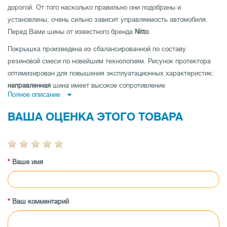
дорогой. От того насколько правильно они подобраны и
установлены, очень сильно зависит управляемость автомобиля.
Перед Вами шины от известного бренда
Nitto
.
Покрышка произведена из сбалансированной по составу
резиновой смеси по новейшим технологиям. Рисунок протектора
оптимизирован для повышения эксплуатационных характеристик:
направленная
шина имеет высокое сопротивление
Полное описание
аквапланированию,
ненаправленная шина
- низкий уровень шума и
отличные показатели устойчивости на дороге по прямой и
ВАША ОЦЕНКА ЭТОГО ТОВАРА
асимметричная шина
совмещает как отличную управляемость на
мокрой, так и на сухой дороге.
Покрышка имеет высокую износоустойчивость, а также
Ваше имя
протестирована производителем на максимальные показатели
нагрузки и скорости.
Заказывайте покрышки Nitto Neo Gen 205/50 R15 89V XL по лучшей
цене в магазине tireland.com.ua.
Ваш комментарий