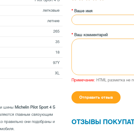
легковые
Ваше имя
летние
265
Ваш комментарий
35
18
97Y
XL
Примечание:
HTML разметка не п
Отправить отзыв
ти шины
Michelin Pilot Sport 4 S
являются главным связующим
ОТЗЫВЫ ПОКУПА
ко правильно они подобраны и
омобиля.