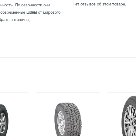
Нет отзывов об этом товаре.
нность. По сезонности они
и современные
шины
от мирового
брать автошины,
.
ьное сцепление колеса с
Летние шины имеют высокий
в холодную погоду. Протектор
ей. Основное отличие зимней
орезей в рисунке протектора.
огой даже на снегу и льду.
шенный дизайн. Изготовлены по
 платежем через транспортные