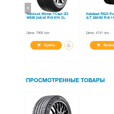
Cept iZ3
Habilead RS23 Practical Max
Toyo Open Cou
97H XL
A/T 285/60 R18 116H
R15 104S
Цена: 4741 грн
Цена: 2430 грн
Купить
Куп
ПРОСМОТРЕННЫЕ ТОВАРЫ