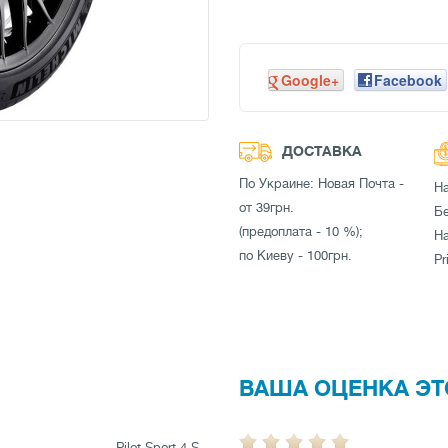
Google+
Facebook
ДОСТАВКА
По Украине: Новая Почта -
Н
от 39грн.
Бе
(предоплата - 10 %);
Н
по Киеву - 100грн.
Pr
ВАША ОЦЕНКА ЭТ
Pilot Sport 4 S