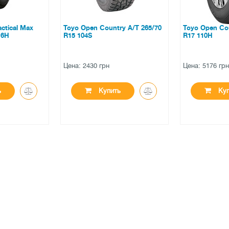
ntry A/T 265/70
Toyo Open Country U/T 245/70
Triangle PL
R17 110H
XL
Цена: 5176 грн
Цена: 2420 
ить
Купить
К