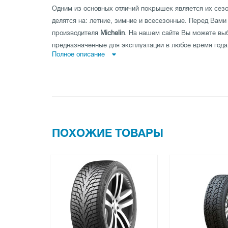
Одним из основных отличий покрышек является их сезо
делятся на: летние, зимние и всесезонные. Перед Вам
производителя
Michelin
. На нашем сайте Вы можете вы
предназначенные для эксплуатации в любое время года
Полное описание
Основная задача летней резины обеспечивать максимал
дорогой, а соответственно и безопасность движения. 
индекс скорости и хорошую износостойкость.
Состав зимней резины более мягкий и она не «дубеет» 
зимней резины на ощупь будет значительно мягче летн
автошины - это большое количество ламелей - узких пр
ПОХОЖИЕ ТОВАРЫ
Благодаря ламелям колесо имеет хороший контакт с дор
Они имеют хорошие скоростные характеристики и улуч
новейшим технологиям из высококачественной резины.
Купить выбранный товар Вы также можете наложенным
компании Новая почта или Ин-тайм.