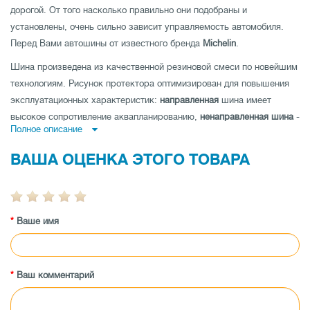
дорогой. От того насколько правильно они подобраны и
установлены, очень сильно зависит управляемость автомобиля.
Перед Вами автошины от известного бренда
Michelin
.
Шина произведена из качественной резиновой смеси по новейшим
технологиям. Рисунок протектора оптимизирован для повышения
эксплуатационных характеристик:
направленная
шина имеет
высокое сопротивление аквапланированию,
ненаправленная шина
-
Полное описание
низкий уровень шума и отличные показатели устойчивости на
дороге по прямой и
асимметричная шина
совмещает как отличную
ВАША ОЦЕНКА ЭТОГО ТОВАРА
управляемость на мокрой, так и на сухой дороге.
Шина имеет высокую износоустойчивость, а также
протестирована производителем на максимальные показатели
Ваше имя
нагрузки и скорости.
Заказывайте покрышки Michelin Pilot Alpin PA4 295/30 ZR20 101W
XL по отличной цене в магазине tireland.com.ua.
Ваш комментарий