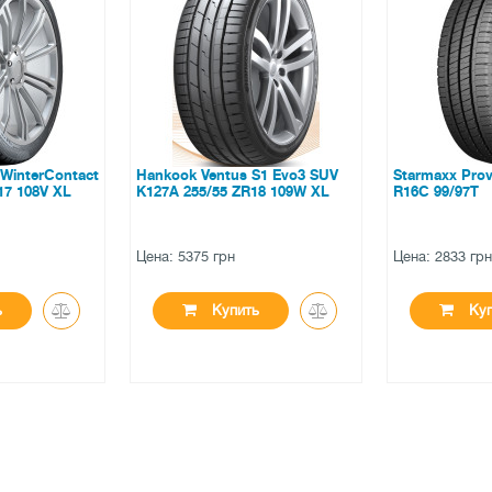
 S1 Evo3 SUV
Starmaxx Provan ST860 195/60
Hankook Vent
R18 109W XL
R16C 99/97T
265/50 ZR19 
Цена: 2833 грн
Цена: 7295 гр
ть
Купить
Ку