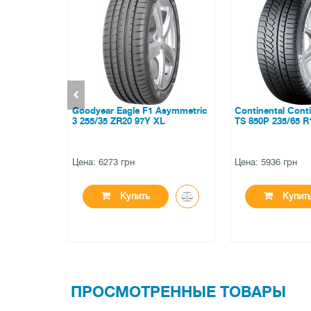
 Asymmetric
Continental ContiWinterContact
Hankook Ventus
XL
TS 850P 235/65 R17 108V XL
K127A 255/55 Z
Цена: 5936 грн
Цена: 5375 грн
Купить
Купи
ПРОСМОТРЕННЫЕ ТОВАРЫ