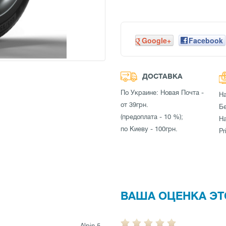
Google+
Facebook
ДОСТАВКА
По Украине: Новая Почта -
Н
от 39грн.
Бе
(предоплата - 10 %);
Н
по Киеву - 100грн.
Pr
ВАША ОЦЕНКА ЭТ
Alpin 5