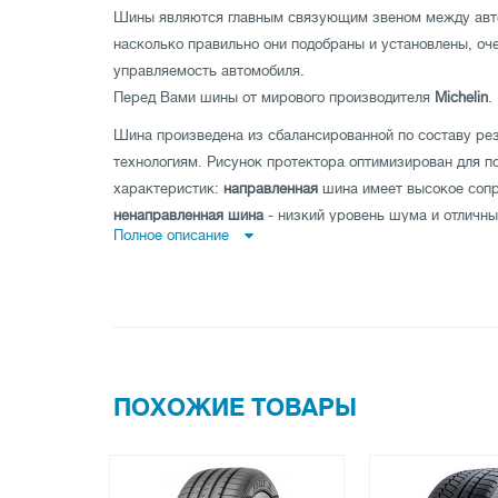
Шины являются главным связующим звеном между авто
насколько правильно они подобраны и установлены, оч
управляемость автомобиля.
Перед Вами шины от мирового производителя
Michelin
.
Шина произведена из сбалансированной по составу ре
технологиям. Рисунок протектора оптимизирован для 
характеристик:
направленная
шина имеет высокое сопр
ненаправленная шина
- низкий уровень шума и отличны
Полное описание
дороге по прямой и
асимметричная шина
совмещает как
мокрой, так и на сухой дороге.
Шина имеет высокую износоустойчивость, а также про
максимальные показатели нагрузки и скорости.
Заказывайте шины Michelin Alpin 5 205/65 R16 95H M0 
tireland.com.ua.
ПОХОЖИЕ ТОВАРЫ