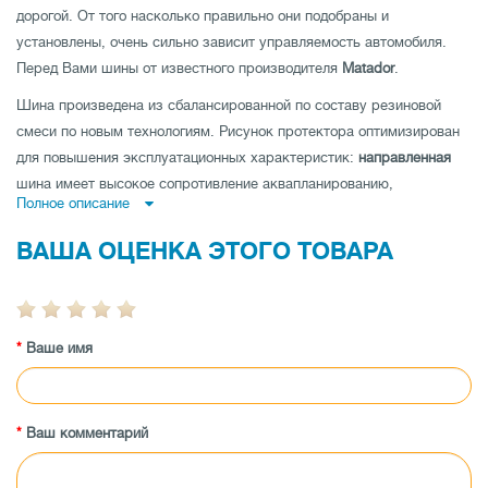
дорогой. От того насколько правильно они подобраны и
установлены, очень сильно зависит управляемость автомобиля.
Перед Вами шины от известного производителя
Matador
.
Шина произведена из сбалансированной по составу резиновой
смеси по новым технологиям. Рисунок протектора оптимизирован
для повышения эксплуатационных характеристик:
направленная
шина имеет высокое сопротивление аквапланированию,
Полное описание
ненаправленная шина
- низкий уровень шума и отличные
показатели устойчивости на дороге по прямой и
асимметричная
ВАША ОЦЕНКА ЭТОГО ТОВАРА
шина
совмещает как отличную управляемость на мокрой, так и на
сухой дороге.
Шина имеет высокую износоустойчивость, а также
Ваше имя
протестирована производителем на максимальные показатели
нагрузки и скорости.
Заказывайте шины Matador MPS-530 195/60 R16C 99/97T по лучшей
цене в магазине tireland.com.ua.
Ваш комментарий