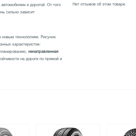
Нет отзывов об этом товаре.
втомобилем и дорогой. От того
ень сильно зависит
о новым технологиям. Рисунок
онных характеристик:
апланированию,
ненаправленная
ойчивости на дороге по прямой и
мость на мокрой, так и на сухой
тестирована производителем на
 ZR16 92Y по невысокой цене в