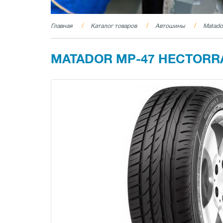
Главная
Каталог товаров
Автошины
Matado
MATADOR MP-47 HECTORRA 