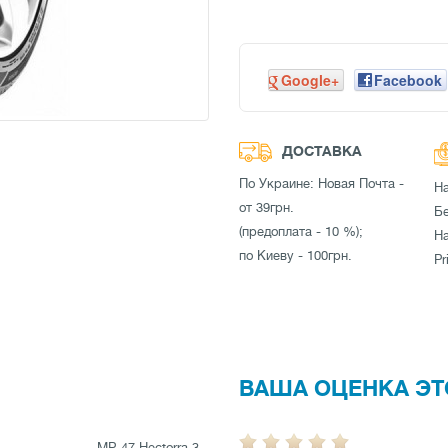
Google+
Facebook
ДОСТАВКА
По Украине: Новая Почта -
Н
от 39грн.
Бе
(предоплата - 10 %);
Н
по Киеву - 100грн.
Pr
ВАША ОЦЕНКА ЭТ
MP-47 Hectorra 3