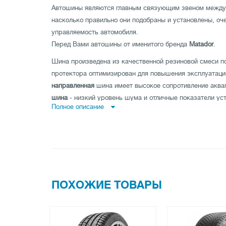
Автошины являются главным связующим звеном между а
насколько правильно они подобраны и установлены, оч
управляемость автомобиля.
Перед Вами автошины от именитого бренда
Matador
.
Шина произведена из качественной резиновой смеси п
протектора оптимизирован для повышения эксплуатаци
направленная
шина имеет высокое сопротивление акв
шина
- низкий уровень шума и отличные показатели уст
Полное описание
асимметричная шина
совмещает как отличную управляе
дороге.
Шина имеет высокую износоустойчивость, а также про
максимальные показатели нагрузки и скорости.
Заказывайте покрышки Matador MP-47 Hectorra 3 225/50
магазине tireland.com.ua.
ПОХОЖИЕ ТОВАРЫ