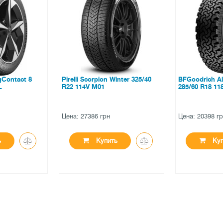
 Winter 325/40
BFGoodrich All Terrain T/A KO2
Michelin Pilo
285/60 R18 118/115S
ZR20 105Y 
Цена: 20398 грн
Цена: 15878 
ть
Купить
К