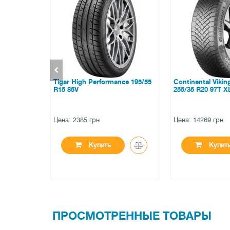
ance 195/55
Continental VikingContact 8
Pirelli Scorpion
255/35 R20 97T XL
R22 114V M01
Цена: 14269 грн
Цена: 27386 грн
Купить
Купи
ПРОСМОТРЕННЫЕ ТОВАРЫ