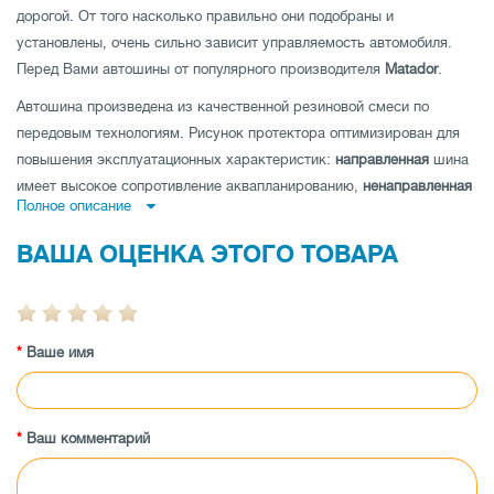
дорогой. От того насколько правильно они подобраны и
установлены, очень сильно зависит управляемость автомобиля.
Перед Вами автошины от популярного производителя
Matador
.
Автошина произведена из качественной резиновой смеси по
передовым технологиям. Рисунок протектора оптимизирован для
повышения эксплуатационных характеристик:
направленная
шина
имеет высокое сопротивление аквапланированию,
ненаправленная
Полное описание
шина
- низкий уровень шума и отличные показатели устойчивости
на дороге по прямой и
асимметричная шина
совмещает как
ВАША ОЦЕНКА ЭТОГО ТОВАРА
отличную управляемость на мокрой, так и на сухой дороге.
Автошина имеет высокую износоустойчивость, а также
протестирована производителем на максимальные показатели
Ваше имя
нагрузки и скорости.
Заказывайте автошины Matador MP-47 Hectorra 3 225/50 R17 98V XL
по лучшей цене в магазине tireland.com.ua.
Ваш комментарий