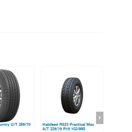
ntry U/T 265/70
Habilead RS23 Practical Max
Fullrun TB
A/T 225/75 R15 102/99S
R19.5 136/