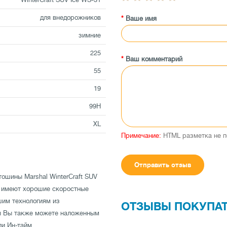
для внедорожников
Ваше имя
зимние
225
Ваш комментарий
55
19
99H
XL
Примечание:
HTML разметка не п
Отправить отзыв
ошины Marshal WinterCraft SUV
ни имеют хорошие скоростные
шим технологиям из
ОТЗЫВЫ ПОКУПА
ны Вы также можете наложенным
и Ин-тайм.