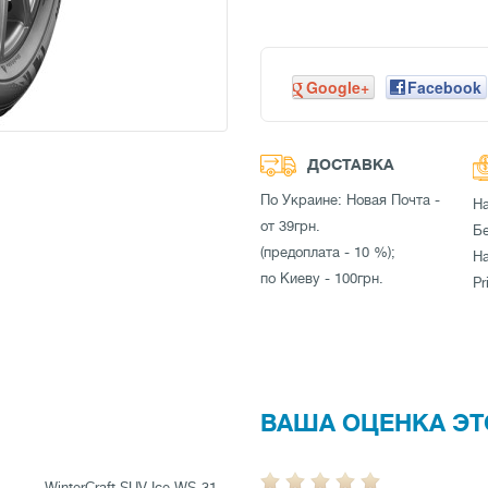
Google+
Facebook
ДОСТАВКА
По Украине: Новая Почта -
Н
от 39грн.
Бе
(предоплата - 10 %);
Н
по Киеву - 100грн.
Pr
ВАША ОЦЕНКА ЭТ
WinterCraft SUV Ice WS-31