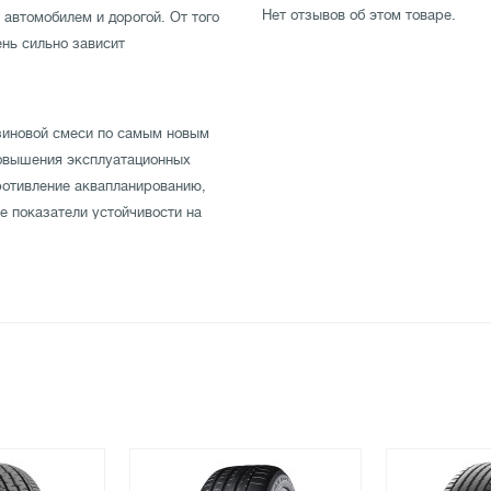
Нет отзывов об этом товаре.
втомобилем и дорогой. От того
ень сильно зависит
зиновой смеси по самым новым
повышения эксплуатационных
отивление аквапланированию,
е показатели устойчивости на
 отличную управляемость на
тестирована производителем на
15 85H по отличной цене в