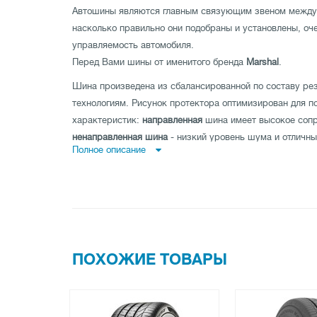
Автошины являются главным связующим звеном между а
насколько правильно они подобраны и установлены, оч
управляемость автомобиля.
Перед Вами шины от именитого бренда
Marshal
.
Шина произведена из сбалансированной по составу ре
технологиям. Рисунок протектора оптимизирован для 
характеристик:
направленная
шина имеет высокое сопр
ненаправленная шина
- низкий уровень шума и отличны
Полное описание
дороге по прямой и
асимметричная шина
совмещает как
мокрой, так и на сухой дороге.
Шина имеет высокую износоустойчивость, а также про
максимальные показатели нагрузки и скорости.
Заказывайте автошины Marshal Matrac FX MU12 195/55 R
магазине tireland.com.ua.
ПОХОЖИЕ ТОВАРЫ