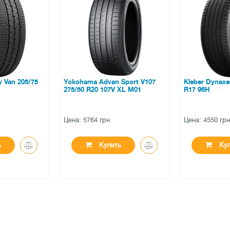
 Sport V107
Kleber Dynaxer HP5 SUV 215/60
Goodyear Eag
 XL M01
R17 96H
245/40 ZR19 
Цена: 4550 грн
Цена: 7793 гр
ть
Купить
Ку