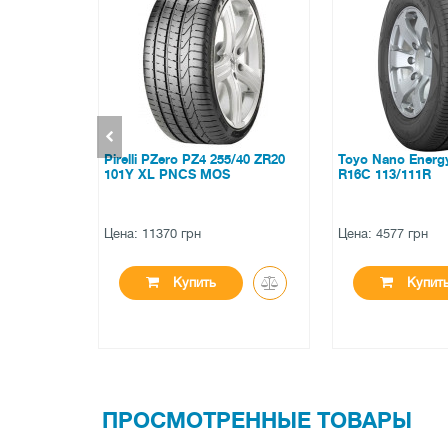
55/40 ZR20
Toyo Nano Energy Van 205/75
Yokohama Advan
S
R16C 113/111R
275/50 R20 107V
Цена: 4577 грн
Цена: 5764 грн
Купить
Купи
ПРОСМОТРЕННЫЕ ТОВАРЫ