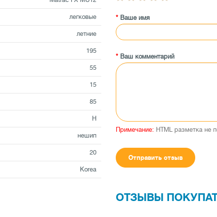
легковые
Ваше имя
летние
195
Ваш комментарий
55
15
85
H
Примечание:
HTML разметка не п
нешип
20
Отправить отзыв
Korea
ОТЗЫВЫ ПОКУПА