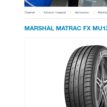
Главная
Каталог товаров
Автошины
Marsha
MARSHAL MATRAC FX MU12 