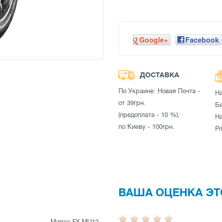
Google+
Facebook
ДОСТАВКА
По Украине: Новая Почта -
Н
от 39грн.
Бе
(предоплата - 10 %);
Н
по Киеву - 100грн.
Pr
ВАША ОЦЕНКА ЭТ
Matrac FX MU12