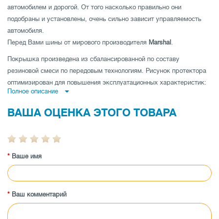
автомобилем и дорогой. От того насколько правильно они
подобраны и установлены, очень сильно зависит управляемость
автомобиля.
Перед Вами шины от мирового производителя
Marshal
.
Покрышка произведена из сбалансированной по составу
резиновой смеси по передовым технологиям. Рисунок протектора
оптимизирован для повышения эксплуатационных характеристик:
Полное описание
направленная
шина имеет высокое сопротивление
аквапланированию,
ненаправленная шина
- низкий уровень шума и
ВАША ОЦЕНКА ЭТОГО ТОВАРА
отличные показатели устойчивости на дороге по прямой и
асимметричная шина
совмещает как отличную управляемость на
мокрой, так и на сухой дороге.
Ваше имя
Покрышка имеет высокую износоустойчивость, а также
протестирована производителем на максимальные показатели
нагрузки и скорости.
Заказывайте покрышки Marshal I Zen KW31 205/60 R16 96R XL по
Ваш комментарий
лучшей цене в магазине tireland.com.ua.