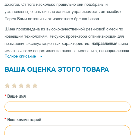
дорогой. От того насколько правильно они подобраны и
установлены, очень сильно зависит управляемость автомобиля.
Перед Вами автошины от известного бренда
Lassa
.
Шина произведена из высококачественной резиновой смеси по
новейшим технологиям. Рисунок протектора оптимизирован для
повышения эксплуатационных характеристик:
направленная
шина
имеет высокое сопротивление аквапланированию,
ненаправленная
Полное описание
шина
- низкий уровень шума и отличные показатели устойчивости
на дороге по прямой и
асимметричная шина
совмещает как
ВАША ОЦЕНКА ЭТОГО ТОВАРА
отличную управляемость на мокрой, так и на сухой дороге.
Шина имеет высокую износоустойчивость, а также
протестирована производителем на максимальные показатели
Ваше имя
нагрузки и скорости.
Заказывайте автошины Lassa Transway 2 215/70 R15C 109/107S по
низкой цене в магазине tireland.com.ua.
Ваш комментарий