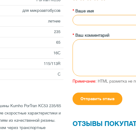
для микроавтобусов
Ваше имя
летние
235
Ваш комментарий
65
16C
115/113R
C
Примечание:
HTML разметка не п
Отправить отзыв
шины Kumho PorTran KC53 235/65
ие скоростные характеристики и
иям из качественной резины.
ОТЗЫВЫ ПОКУПА
жем через транспортные