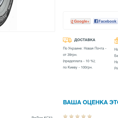
Google+
Facebook
ДОСТАВКА
По Украине: Новая Почта -
Н
от 39грн.
Бе
(предоплата - 10 %);
Н
по Киеву - 100грн.
Pr
ВАША ОЦЕНКА ЭТ
PorTran KC53