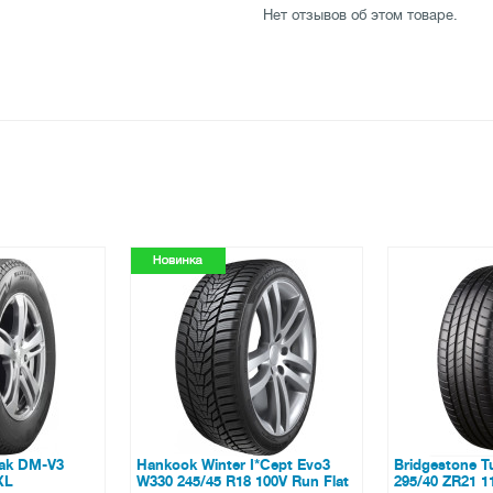
Нет отзывов об этом товаре.
I*Cept Evo3
Bridgestone Turanza T005
Roadshine RS
 100V Run Flat
295/40 ZR21 111Y XL
R20 156/153K