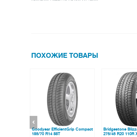
ПОХОЖИЕ ТОВАРЫ
Grip Compact
Bridgestone Blizzak DM-V3
Hankook Winter 
275/45 R20 110R XL
W330 245/45 R18