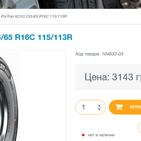
PorTran KC53 235/65 R16C 115/113R
65 R16C 115/113R
Код товара: 104633-03
Цена:
3143 
КУП
●
нет в наличии