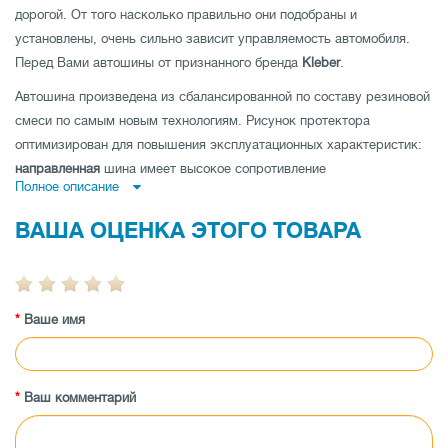
дорогой. От того насколько правильно они подобраны и
установлены, очень сильно зависит управляемость автомобиля.
Перед Вами автошины от признанного бренда
Kleber
.
Автошина произведена из сбалансированной по составу резиновой
смеси по самым новым технологиям. Рисунок протектора
оптимизирован для повышения эксплуатационных характеристик:
направленная
шина имеет высокое сопротивление
Полное описание
аквапланированию,
ненаправленная шина
- низкий уровень шума и
отличные показатели устойчивости на дороге по прямой и
ВАША ОЦЕНКА ЭТОГО ТОВАРА
асимметричная шина
совмещает как отличную управляемость на
мокрой, так и на сухой дороге.
Автошина имеет высокую износоустойчивость, а также
Ваше имя
протестирована производителем на максимальные показатели
нагрузки и скорости.
Заказывайте шины Kleber Krisalp HP3 235/55 R18 100H XL по
низкой цене в магазине tireland.com.ua.
Ваш комментарий