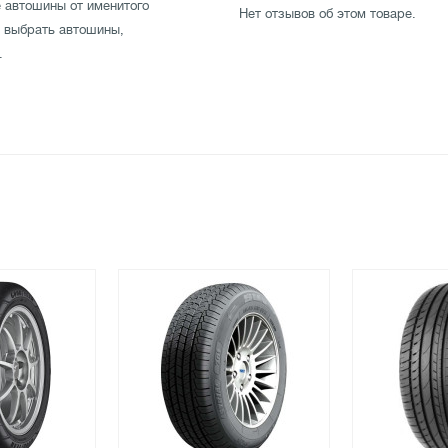
 автошины от именитого
Нет отзывов об этом товаре.
е выбрать автошины,
.
ьное сцепление колеса с
Летние автошины имеют высокий
в холодную погоду. Протектор
ей. Основное отличие зимней
орезей в рисунке протектора.
огой даже на снегу и льду.
овый дизайн. Изготовлены по
 платежем через транспортные