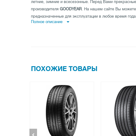
летние, зимние и всесезонные. Перед Вами прекрасные
производителя
GOODYEAR
. На нашем сайте Вы может
предназначенные для эксплуатации в любое время года
Полное описание
Основная задача летней резины обеспечивать максимал
дорогой, а соответственно и безопасность движения. 
индекс скорости и хорошую износостойкость.
Состав зимней резины более мягкий и она не «дубеет» 
зимней резины на ощупь будет значительно мягче летн
автошины - это большое количество ламелей - узких пр
ПОХОЖИЕ ТОВАРЫ
Благодаря ламелям колесо имеет хороший контакт с дор
Они имеют прекрасные скоростные характеристики и н
передовым технологиям из качественной резины.
Купить выбранный товар Вы также можете наложенным
компании Новая почта или Ин-тайм.