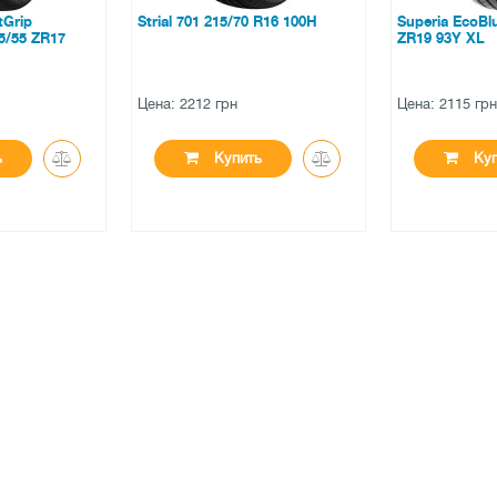
5/70 R16 100H
Superia EcoBlue UHP 2 245/35
Triangle 
ZR19 93Y XL
225/65 R1
н
Цена: 2115 грн
Цена: 371
пить
Купить