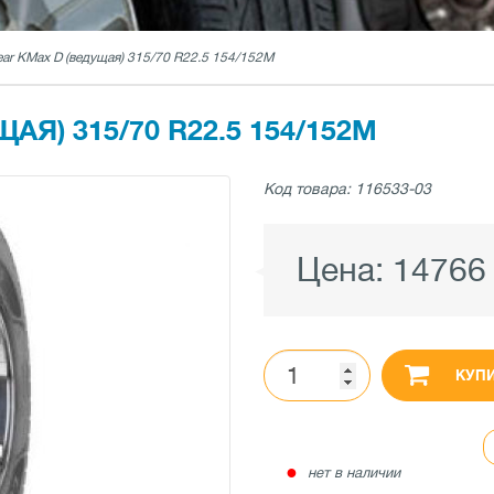
ar KMax D (ведущая) 315/70 R22.5 154/152M
Я) 315/70 R22.5 154/152M
Код товара: 116533-03
Цена:
14766
КУП
●
нет в наличии