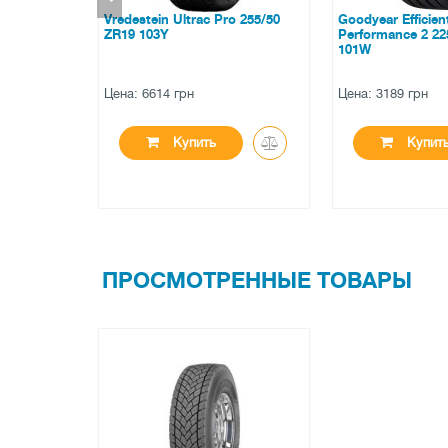
c Pro 255/50
Goodyear EfficientGrip
Strial 701 21
Performance 2 225/55 ZR17
101W
Цена: 3189 грн
Цена: 2212 гр
ть
Купить
Ку
ПРОСМОТРЕННЫЕ ТОВАРЫ