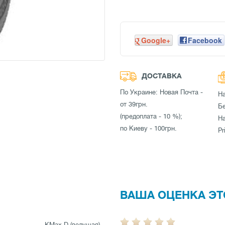
Google+
Facebook
ДОСТАВКА
По Украине: Новая Почта -
Н
от 39грн.
Бе
(предоплата - 10 %);
Н
по Киеву - 100грн.
Pr
ВАША ОЦЕНКА ЭТ
KMax D (ведущая)