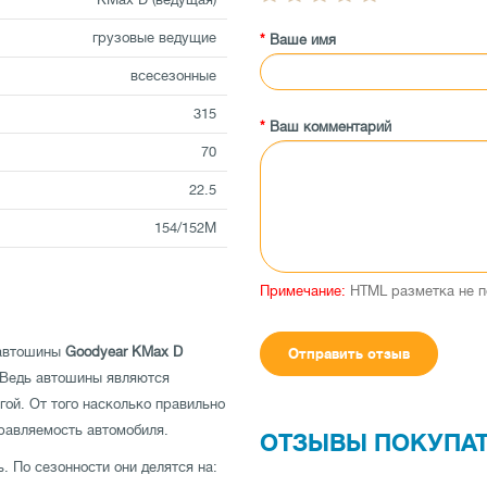
грузовые ведущие
Ваше имя
всесезонные
315
Ваш комментарий
70
22.5
154/152M
Примечание:
HTML разметка не п
 автошины
Goodyear KMax D
Отправить отзыв
 Ведь автошины являются
ой. От того насколько правильно
правляемость автомобиля.
ОТЗЫВЫ ПОКУПА
. По сезонности они делятся на: