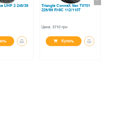
ConneX Van TV701
Arivo Ultra ARZ5 225/55 R19 99V
Micheli
6C 112/110T
ZR20 
0 грн
Цена: 2859 грн
Цена: 
Купить
Купить