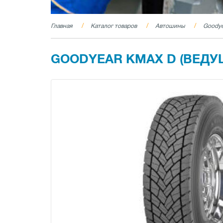
Главная
Каталог товаров
Автошины
Goodye
GOODYEAR KMAX D (ВЕДУЩА