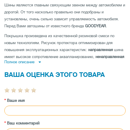
Шины являются главным связующим звеном между автомобилем и
дорогой. От того насколько правильно они подобраны и
установлены, очень сильно зависит управляемость автомобиля.
Перед Вами автошины от известного бренда
GOODYEAR
.
Покрышка произведена из качественной резиновой смеси по
новым технологиям. Рисунок протектора оптимизирован для
повышения эксплуатационных характеристик:
направленная
шина
имеет высокое сопротивление аквапланированию,
ненаправленная
Полное описание
шина
- низкий уровень шума и отличные показатели устойчивости
на дороге по прямой и
асимметричная шина
совмещает как
ВАША ОЦЕНКА ЭТОГО ТОВАРА
отличную управляемость на мокрой, так и на сухой дороге.
Покрышка имеет высокую износоустойчивость, а также
протестирована производителем на максимальные показатели
Ваше имя
нагрузки и скорости.
Заказывайте шины Goodyear Eagle F1 Asymmetric 6 325/35 ZR23
115Y XL по лучшей цене в магазине tireland.com.ua.
Ваш комментарий