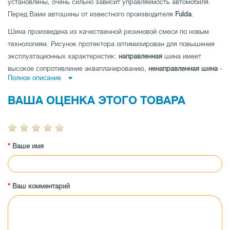
установлены, очень сильно зависит управляемость автомобиля.
Перед Вами автошины от известного производителя
Fulda
.
Шина произведена из качественной резиновой смеси по новым
технологиям. Рисунок протектора оптимизирован для повышения
эксплуатационных характеристик:
направленная
шина имеет
высокое сопротивление аквапланированию,
ненаправленная шина
-
Полное описание
низкий уровень шума и отличные показатели устойчивости на
дороге по прямой и
асимметричная шина
совмещает как отличную
ВАША ОЦЕНКА ЭТОГО ТОВАРА
управляемость на мокрой, так и на сухой дороге.
Шина имеет высокую износоустойчивость, а также
протестирована производителем на максимальные показатели
Ваше имя
нагрузки и скорости.
Заказывайте шины Fulda EcoControl HP 195/55 R15 85H по низкой
цене в магазине tireland.com.ua.
Ваш комментарий