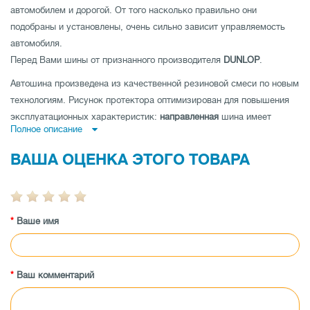
автомобилем и дорогой. От того насколько правильно они
подобраны и установлены, очень сильно зависит управляемость
автомобиля.
Перед Вами шины от признанного производителя
DUNLOP
.
Автошина произведена из качественной резиновой смеси по новым
технологиям. Рисунок протектора оптимизирован для повышения
эксплуатационных характеристик:
направленная
шина имеет
Полное описание
высокое сопротивление аквапланированию,
ненаправленная шина
-
низкий уровень шума и отличные показатели устойчивости на
ВАША ОЦЕНКА ЭТОГО ТОВАРА
дороге по прямой и
асимметричная шина
совмещает как отличную
управляемость на мокрой, так и на сухой дороге.
Автошина имеет высокую износоустойчивость, а также
Ваше имя
протестирована производителем на максимальные показатели
нагрузки и скорости.
Заказывайте покрышки Dunlop SP Sport MAXX 275/50 ZR20 113W
XL по низкой цене в магазине tireland.com.ua.
Ваш комментарий