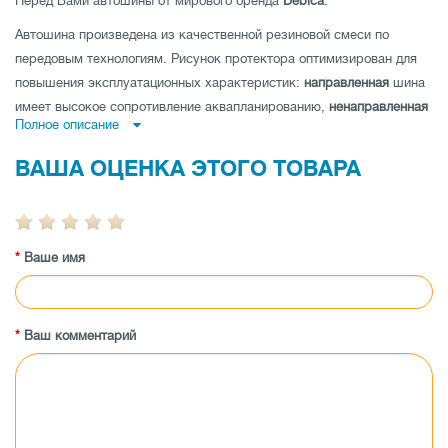
Перед Вами автошины от мирового бренда
Debica
.
Автошина произведена из качественной резиновой смеси по
передовым технологиям. Рисунок протектора оптимизирован для
повышения эксплуатационных характеристик:
направленная
шина
имеет высокое сопротивление аквапланированию,
ненаправленная
Полное описание
шина
- низкий уровень шума и отличные показатели устойчивости
на дороге по прямой и
асимметричная шина
совмещает как
ВАША ОЦЕНКА ЭТОГО ТОВАРА
отличную управляемость на мокрой, так и на сухой дороге.
Автошина имеет высокую износоустойчивость, а также
протестирована производителем на максимальные показатели
Ваше имя
нагрузки и скорости.
Заказывайте автошины Debica Passio 2 165/70 R13 79T по низкой
цене в магазине tireland.com.ua.
Ваш комментарий