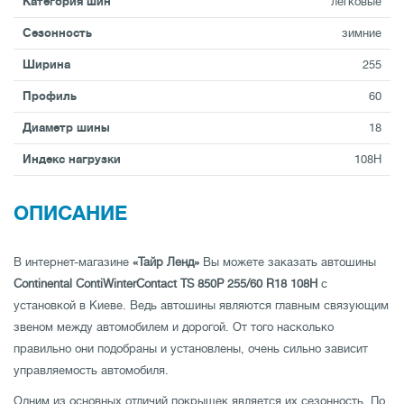
Категория шин
легковые
Сезонность
зимние
Ширина
255
Профиль
60
Диаметр шины
18
Индекс нагрузки
108H
ОПИСАНИЕ
В интернет-магазине
«Тайр Ленд»
Вы можете заказать автошины
Continental ContiWinterContact TS 850P 255/60 R18 108H
с
установкой в Киеве. Ведь автошины являются главным связующим
звеном между автомобилем и дорогой. От того насколько
правильно они подобраны и установлены, очень сильно зависит
управляемость автомобиля.
Одним из основных отличий покрышек является их сезонность. По