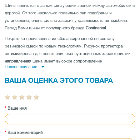
Шины являются главным связующим звеном между автомобилем и
дорогой. От того насколько правильно они подобраны и
установлены, очень сильно зависит управляемость автомобиля.
Перед Вами шины от популярного бренда
Continental
.
Покрышка произведена из сбалансированной по составу
резиновой смеси по новым технологиям. Рисунок протектора
оптимизирован для повышения эксплуатационных характеристик:
направленная
шина имеет высокое сопротивление
Полное описание
аквапланированию,
ненаправленная шина
- низкий уровень шума и
отличные показатели устойчивости на дороге по прямой и
ВАША ОЦЕНКА ЭТОГО ТОВАРА
асимметричная шина
совмещает как отличную управляемость на
мокрой, так и на сухой дороге.
Покрышка имеет высокую износоустойчивость, а также
Ваше имя
протестирована производителем на максимальные показатели
нагрузки и скорости.
Заказывайте автошины Continental ContiSportContact 2 255/40 ZR19
100Y XL M0 по низкой цене в магазине tireland.com.ua.
Ваш комментарий