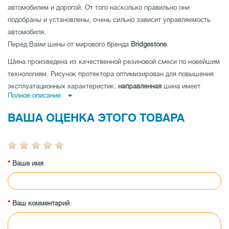
автомобилем и дорогой. От того насколько правильно они
подобраны и установлены, очень сильно зависит управляемость
автомобиля.
Перед Вами шины от мирового бренда
Bridgestone
.
Шина произведена из качественной резиновой смеси по новейшим
технологиям. Рисунок протектора оптимизирован для повышения
эксплуатационных характеристик:
направленная
шина имеет
Полное описание
высокое сопротивление аквапланированию,
ненаправленная шина
-
низкий уровень шума и отличные показатели устойчивости на
ВАША ОЦЕНКА ЭТОГО ТОВАРА
дороге по прямой и
асимметричная шина
совмещает как отличную
управляемость на мокрой, так и на сухой дороге.
Шина имеет высокую износоустойчивость, а также
Ваше имя
протестирована производителем на максимальные показатели
нагрузки и скорости.
Заказывайте покрышки Bridgestone Blizzak LM005 235/55 R20 105V
XL по выгодной цене в магазине tireland.com.ua.
Ваш комментарий