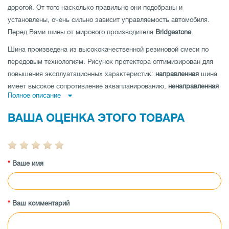
дорогой. От того насколько правильно они подобраны и
установлены, очень сильно зависит управляемость автомобиля.
Перед Вами шины от мирового производителя
Bridgestone
.
Шина произведена из высококачественной резиновой смеси по
передовым технологиям. Рисунок протектора оптимизирован для
повышения эксплуатационных характеристик:
направленная
шина
имеет высокое сопротивление аквапланированию,
ненаправленная
Полное описание
шина
- низкий уровень шума и отличные показатели устойчивости
на дороге по прямой и
асимметричная шина
совмещает как
ВАША ОЦЕНКА ЭТОГО ТОВАРА
отличную управляемость на мокрой, так и на сухой дороге.
Шина имеет высокую износоустойчивость, а также
протестирована производителем на максимальные показатели
Ваше имя
нагрузки и скорости.
Заказывайте автошины Bridgestone Alenza 001 265/45 R21 108H XL
AO по выгодной цене в магазине tireland.com.ua.
Ваш комментарий