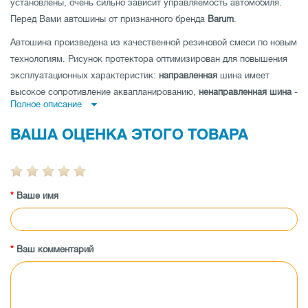
установлены, очень сильно зависит управляемость автомобиля.
Перед Вами автошины от признанного бренда
Barum
.
Автошина произведена из качественной резиновой смеси по новым
технологиям. Рисунок протектора оптимизирован для повышения
эксплуатационных характеристик:
направленная
шина имеет
высокое сопротивление аквапланированию,
ненаправленная шина
-
Полное описание
низкий уровень шума и отличные показатели устойчивости на
дороге по прямой и
асимметричная шина
совмещает как отличную
ВАША ОЦЕНКА ЭТОГО ТОВАРА
управляемость на мокрой, так и на сухой дороге.
Автошина имеет высокую износоустойчивость, а также
протестирована производителем на максимальные показатели
Ваше имя
нагрузки и скорости.
Заказывайте автошины Barum Brillantis 2 175/65 R14 82T по лучшей
цене в магазине tireland.com.ua.
Ваш комментарий