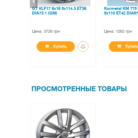
14.3 ET38
Kormetal KM 775 Mirage 6.5x15
Mak Stone 6 8x
5x110 ET42 DIA67.1 (KM)
DIA106.1 (gloss 
Цена: 1262 грн
Цена: 13857 грн
Купить
Купи
ПРОСМОТРЕННЫЕ ТОВАРЫ