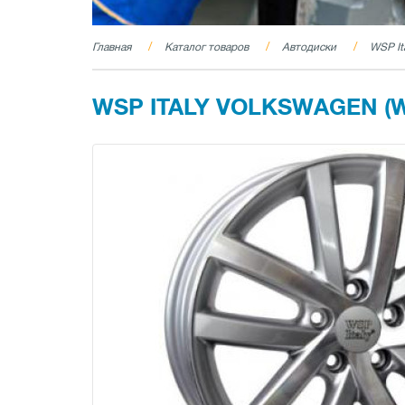
Главная
Каталог товаров
Автодиски
WSP It
WSP ITALY VOLKSWAGEN (W46