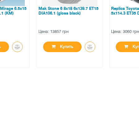
18 6x139.7 ET15
Replica Toyota (TY547) 7x18
WSP Italy B
black)
5x114.3 ET35 DIA60.1 (BKF)
X1 9x18 5x1
(hyper anthra
Цена: 3060 грн
Цена: 8046 г
ть
Купить
К