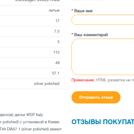
литые
Ваше имя
17
7.5
Ваш комментарий
5
112
49
57.1
Примечание:
HTML разметка не п
silver polished
Отправить отзыв
дисков} диски WSP Italy
ОТЗЫВЫ ПОКУПА
r polished) с установкой в Киеве.
49 DIA57.1 (silver polished) имеют