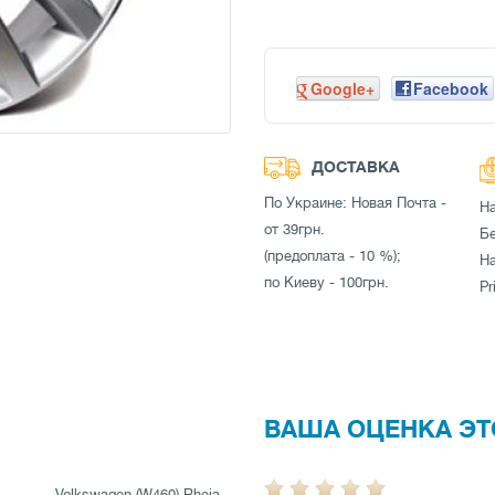
Google+
Facebook
ДОСТАВКА
По Украине: Новая Почта -
Н
от 39грн.
Бе
(предоплата - 10 %);
Н
по Киеву - 100грн.
Pr
ВАША ОЦЕНКА ЭТ
Volkswagen (W460) Rheia